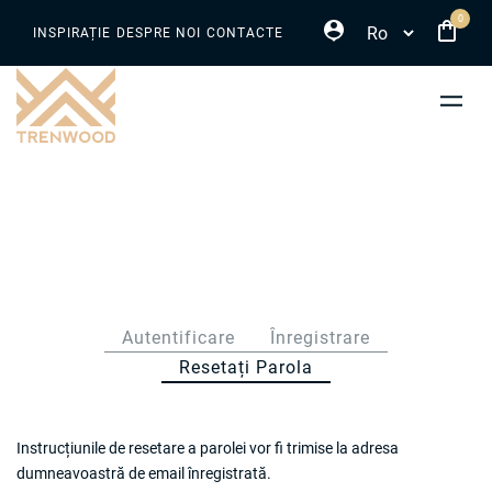
Select your language
Sari
0
INSPIRAȚIE
DESPRE NOI
CONTACTE
la
conținutul
principal
Filele
Autentificare
Înregistrare
Resetați Parola
(tab
principale
Activ)
Instrucțiunile de resetare a parolei vor fi trimise la adresa
dumneavoastră de email înregistrată.