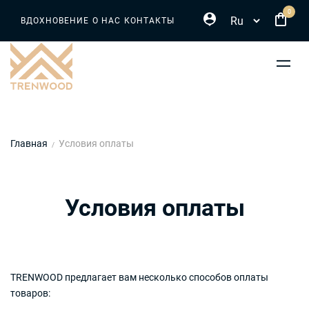
Select your language
Перейти
0
ВДОХНОВЕНИЕ
О НАС
КОНТАКТЫ
к
основному
содержанию
Строка
Главная
Условия оплаты
навигации
Условия оплаты
TRENWOOD предлагает вам несколько способов оплаты
товаров: