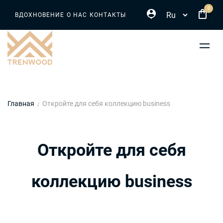
Select your language
Перейти
0
ВДОХНОВЕНИЕ
О НАС
КОНТАКТЫ
к
основному
содержанию
Строка
Главная
Откройте для себя коллекцию business
навигации
Откройте для себя
коллекцию business