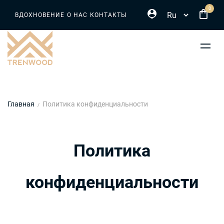
Select your language
Перейти
0
ВДОХНОВЕНИЕ
О НАС
КОНТАКТЫ
к
основному
содержанию
Строка
Главная
Политика конфиденциальности
навигации
Политика
конфиденциальности