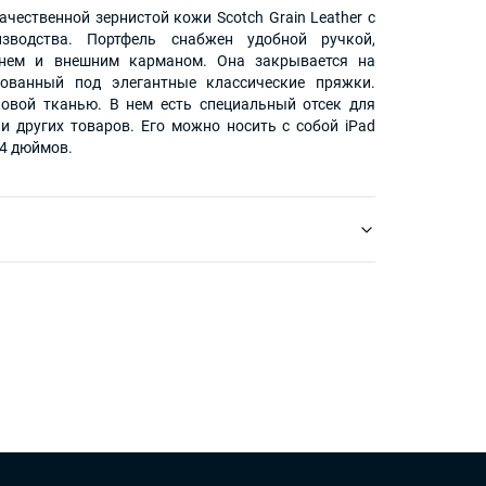
чественной зернистой кожи Scotch Grain Leather с
изводства. Портфель снабжен удобной ручкой,
нем и внешним карманом. Она закрывается на
рованный под элегантные классические пряжки.
овой тканью. В нем есть специальный отсек для
 и других товаров. Его можно носить с собой iPad
4 дюймов.
m
est
tter