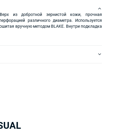
 Верх из добротной зернистой кожи, прочная
перфорацией различного диаметра. Используется
рошитая вручную методом BLAKE. Внутри подкладка
m
est
tter
SUAL