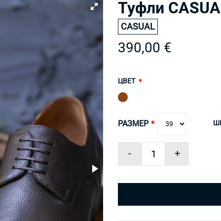
Туфли CASUAL
CASUAL
390,00 €
ЦВЕТ
Ш
РАЗМЕР
-
+